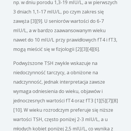
np. w dniu porodu 1,3-19 mIU/L, a w pierwszych
3 dniach 1,1-17 mIU/L, po czym zakres się
zawęża [3][9]. U seniorów wartości do 6-7
mIU/L, a w bardzo zaawansowanym wieku
nawet do 10 mIU/L przy prawidłowych fT4 i fT3,
mogą mieścić się w fizjologii [2][3][4][6].
Podwyższone TSH zwykle wskazuje na
niedoczynność tarczycy, a obniżone na
nadczynność, jednak interpretacja zawsze
wymaga odniesienia do wieku, objawów i
jednoczesnych wartości fT4 oraz fT3 [1][5][7][8]
[10]. W wieku rozrodczym preferuje się niższe
wartości TSH, często poniżej 2-3 mIU/L, a u
młodych kobiet poniżej 2,5 mIU/L, co wynika z