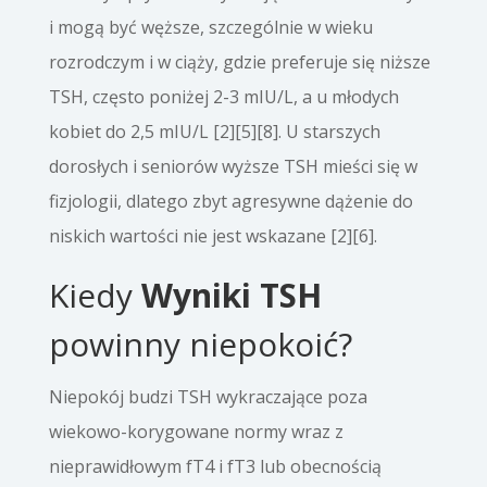
i mogą być węższe, szczególnie w wieku
rozrodczym i w ciąży, gdzie preferuje się niższe
TSH, często poniżej 2-3 mIU/L, a u młodych
kobiet do 2,5 mIU/L [2][5][8]. U starszych
dorosłych i seniorów wyższe TSH mieści się w
fizjologii, dlatego zbyt agresywne dążenie do
niskich wartości nie jest wskazane [2][6].
Kiedy
Wyniki TSH
powinny niepokoić?
Niepokój budzi TSH wykraczające poza
wiekowo-korygowane normy wraz z
nieprawidłowym fT4 i fT3 lub obecnością