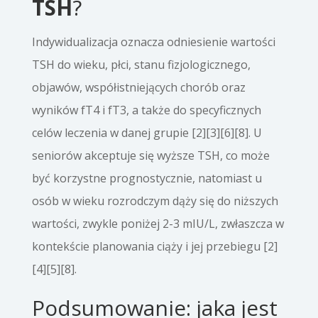
TSH
?
Indywidualizacja oznacza odniesienie wartości
TSH do wieku, płci, stanu fizjologicznego,
objawów, współistniejących chorób oraz
wyników fT4 i fT3, a także do specyficznych
celów leczenia w danej grupie [2][3][6][8]. U
seniorów akceptuje się wyższe TSH, co może
być korzystne prognostycznie, natomiast u
osób w wieku rozrodczym dąży się do niższych
wartości, zwykle poniżej 2-3 mIU/L, zwłaszcza w
kontekście planowania ciąży i jej przebiegu [2]
[4][5][8].
Podsumowanie: jaka jest