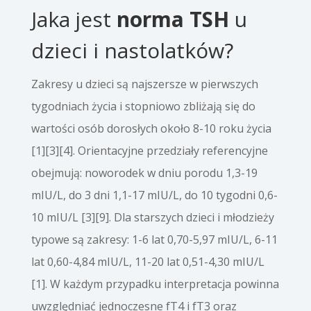
Jaka jest
norma TSH
u
dzieci i nastolatków?
Zakresy u dzieci są najszersze w pierwszych
tygodniach życia i stopniowo zbliżają się do
wartości osób dorosłych około 8-10 roku życia
[1][3][4]. Orientacyjne przedziały referencyjne
obejmują: noworodek w dniu porodu 1,3-19
mIU/L, do 3 dni 1,1-17 mIU/L, do 10 tygodni 0,6-
10 mIU/L [3][9]. Dla starszych dzieci i młodzieży
typowe są zakresy: 1-6 lat 0,70-5,97 mIU/L, 6-11
lat 0,60-4,84 mIU/L, 11-20 lat 0,51-4,30 mIU/L
[1]. W każdym przypadku interpretacja powinna
uwzględniać jednoczesne fT4 i fT3 oraz