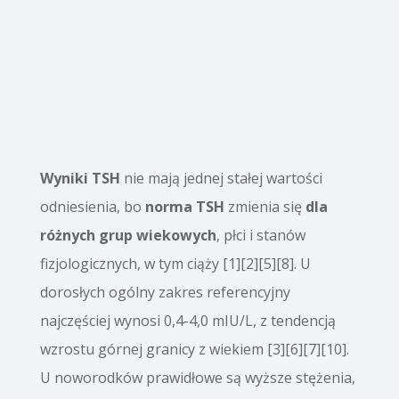
Wyniki TSH
nie mają jednej stałej wartości
odniesienia, bo
norma TSH
zmienia się
dla
różnych grup wiekowych
, płci i stanów
fizjologicznych, w tym ciąży [1][2][5][8]. U
dorosłych ogólny zakres referencyjny
najczęściej wynosi 0,4-4,0 mIU/L, z tendencją
wzrostu górnej granicy z wiekiem [3][6][7][10].
U noworodków prawidłowe są wyższe stężenia,