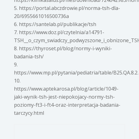
https://klinikasalus.pl/files/download/724042983/no
https://portal.abczdrowie.pl/norma-tsh-dla-
20/6955661016500736a
https://santelab.pl/publikacje/tsh
https://www.doz.pl/czytelnia/a14791-
TSH__o_czym_swiadczy_podwyzszone_i_obnizone_TS
https://thyroset.pl/blog/normy-i-wyniki-
badania-tsh/
https://www.mp.pl/pytania/pediatria/table/B25.QA.8.2.
https://www.aptekarosa.pl/blog/article/1049-
jaki-wynik-tsh-jest-niepokojacy-normy-tsh-
poziomy-ft3-i-ft4-oraz-interpretacja-badania-
tarczycy.html