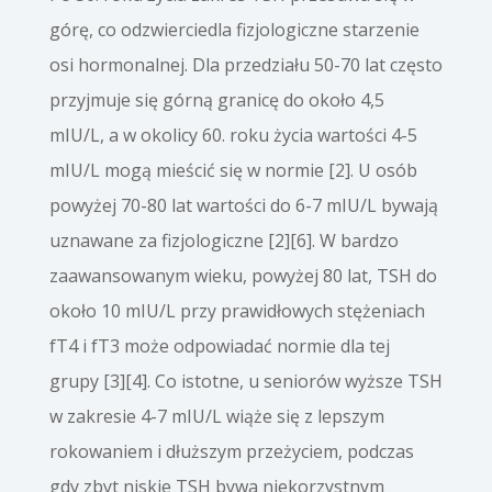
górę, co odzwierciedla fizjologiczne starzenie
osi hormonalnej. Dla przedziału 50-70 lat często
przyjmuje się górną granicę do około 4,5
mIU/L, a w okolicy 60. roku życia wartości 4-5
mIU/L mogą mieścić się w normie [2]. U osób
powyżej 70-80 lat wartości do 6-7 mIU/L bywają
uznawane za fizjologiczne [2][6]. W bardzo
zaawansowanym wieku, powyżej 80 lat, TSH do
około 10 mIU/L przy prawidłowych stężeniach
fT4 i fT3 może odpowiadać normie dla tej
grupy [3][4]. Co istotne, u seniorów wyższe TSH
w zakresie 4-7 mIU/L wiąże się z lepszym
rokowaniem i dłuższym przeżyciem, podczas
gdy zbyt niskie TSH bywa niekorzystnym