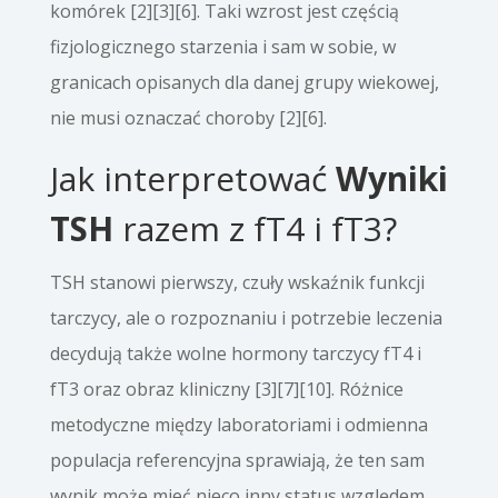
komórek [2][3][6]. Taki wzrost jest częścią
fizjologicznego starzenia i sam w sobie, w
granicach opisanych dla danej grupy wiekowej,
nie musi oznaczać choroby [2][6].
Jak interpretować
Wyniki
TSH
razem z fT4 i fT3?
TSH stanowi pierwszy, czuły wskaźnik funkcji
tarczycy, ale o rozpoznaniu i potrzebie leczenia
decydują także wolne hormony tarczycy fT4 i
fT3 oraz obraz kliniczny [3][7][10]. Różnice
metodyczne między laboratoriami i odmienna
populacja referencyjna sprawiają, że ten sam
wynik może mieć nieco inny status względem