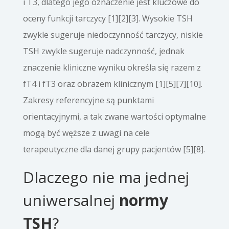
i T3, dlatego jego oznaczenie jest kluczowe do
oceny funkcji tarczycy [1][2][3]. Wysokie TSH
zwykle sugeruje niedoczynność tarczycy, niskie
TSH zwykle sugeruje nadczynność, jednak
znaczenie kliniczne wyniku określa się razem z
fT4 i fT3 oraz obrazem klinicznym [1][5][7][10].
Zakresy referencyjne są punktami
orientacyjnymi, a tak zwane wartości optymalne
mogą być węższe z uwagi na cele
terapeutyczne dla danej grupy pacjentów [5][8].
Dlaczego nie ma jednej
uniwersalnej
normy
TSH
?