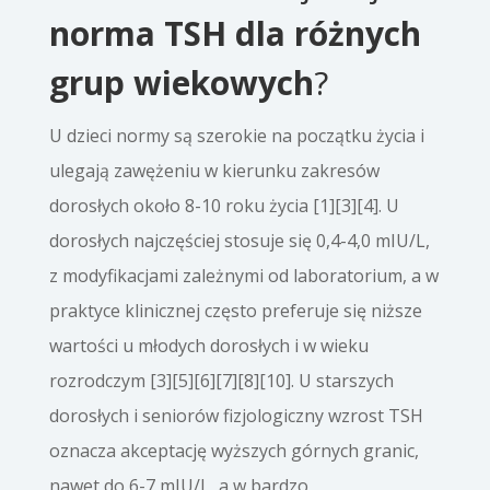
norma TSH
dla różnych
grup wiekowych
?
U dzieci normy są szerokie na początku życia i
ulegają zawężeniu w kierunku zakresów
dorosłych około 8-10 roku życia [1][3][4]. U
dorosłych najczęściej stosuje się 0,4-4,0 mIU/L,
z modyfikacjami zależnymi od laboratorium, a w
praktyce klinicznej często preferuje się niższe
wartości u młodych dorosłych i w wieku
rozrodczym [3][5][6][7][8][10]. U starszych
dorosłych i seniorów fizjologiczny wzrost TSH
oznacza akceptację wyższych górnych granic,
nawet do 6-7 mIU/L, a w bardzo