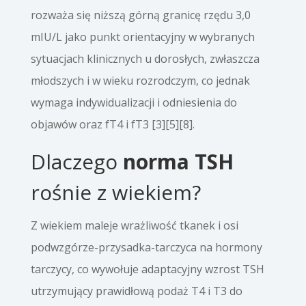
rozważa się niższą górną granicę rzędu 3,0
mIU/L jako punkt orientacyjny w wybranych
sytuacjach klinicznych u dorosłych, zwłaszcza
młodszych i w wieku rozrodczym, co jednak
wymaga indywidualizacji i odniesienia do
objawów oraz fT4 i fT3 [3][5][8].
Dlaczego
norma TSH
rośnie z wiekiem?
Z wiekiem maleje wrażliwość tkanek i osi
podwzgórze-przysadka-tarczyca na hormony
tarczycy, co wywołuje adaptacyjny wzrost TSH
utrzymujący prawidłową podaż T4 i T3 do