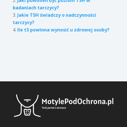
Jaki powinien być poziom TSH w
badaniach tarczycy?
Jakie TSH świadczy o nadczynności
tarczycy?
Ile t3 powinna wynosić u zdrowej osoby?