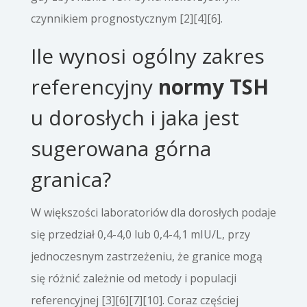
czynnikiem prognostycznym [2][4][6].
Ile wynosi ogólny zakres
referencyjny
normy TSH
u dorosłych i jaka jest
sugerowana górna
granica?
W większości laboratoriów dla dorosłych podaje
się przedział 0,4-4,0 lub 0,4-4,1 mIU/L, przy
jednoczesnym zastrzeżeniu, że granice mogą
się różnić zależnie od metody i populacji
referencyjnej [3][6][7][10]. Coraz częściej