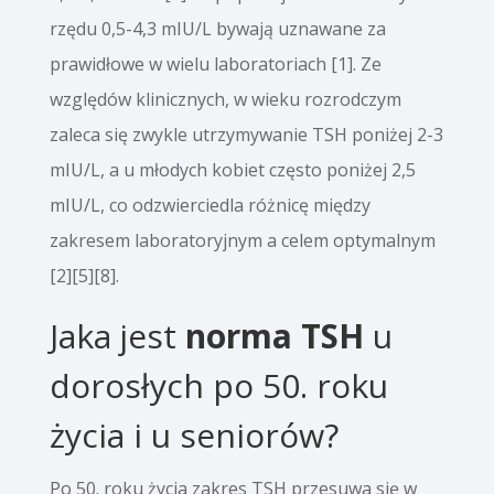
rzędu 0,5-4,3 mIU/L bywają uznawane za
prawidłowe w wielu laboratoriach [1]. Ze
względów klinicznych, w wieku rozrodczym
zaleca się zwykle utrzymywanie TSH poniżej 2-3
mIU/L, a u młodych kobiet często poniżej 2,5
mIU/L, co odzwierciedla różnicę między
zakresem laboratoryjnym a celem optymalnym
[2][5][8].
Jaka jest
norma TSH
u
dorosłych po 50. roku
życia i u seniorów?
Po 50. roku życia zakres TSH przesuwa się w