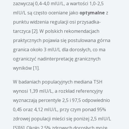
zazwyczaj 0,4-4,0 mIU/L, a wartości 1,0-2,5
mIU/L są często oceniane jako
optymalne
z
punktu widzenia regulacji osi przysadka-
tarczyca [2]. W polskich rekomendacjach
praktycznych pojawia się postulowana górna
granica około 3 mIU/L dla dorosłych, co ma
ograniczyć nadinterpretację granicznych
wyników [1].
W badaniach populacyjnych mediana TSH
wynosi 1,39 mIU/L, a rozkład referencyjny
wyznaczają percentyle 2,5 i 97,5 odpowiednio
0,45 oraz 4,12 mIU/L, przy czym ponad 95%
zdrowej populacji mieści się poniżej 2,5 mIU/L
[5][6]. Około 2,5% zdrowych dorosłych może