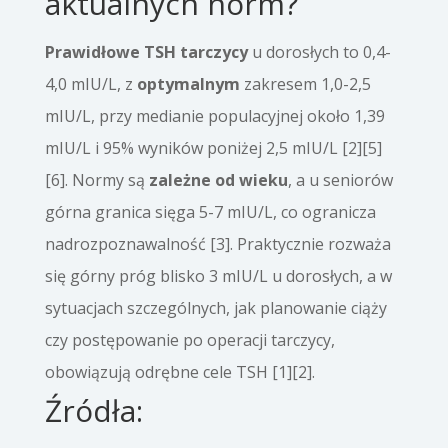
aktualnych norm?
Prawidłowe TSH tarczycy
u dorosłych to 0,4-
4,0 mIU/L, z
optymalnym
zakresem 1,0-2,5
mIU/L, przy medianie populacyjnej około 1,39
mIU/L i 95% wyników poniżej 2,5 mIU/L [2][5]
[6]. Normy są
zależne od wieku
, a u seniorów
górna granica sięga 5-7 mIU/L, co ogranicza
nadrozpoznawalność [3]. Praktycznie rozważa
się górny próg blisko 3 mIU/L u dorosłych, a w
sytuacjach szczególnych, jak planowanie ciąży
czy postępowanie po operacji tarczycy,
obowiązują odrębne cele TSH [1][2].
Źródła: