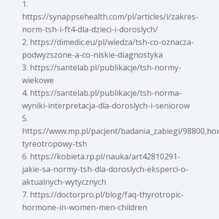
https://synappsehealth.com/pl/articles/i/zakres-
norm-tsh-i-ft4-dla-dzieci-i-doroslych/
https://dimedic.eu/pl/wiedza/tsh-co-oznacza-
podwyzszone-a-co-niskie-diagnostyka
https://santelab.pl/publikacje/tsh-normy-
wiekowe
https://santelab.pl/publikacje/tsh-norma-
wyniki-interpretacja-dla-doroslych-i-seniorow
https://www.mp.pl/pacjent/badania_zabiegi/98800,h
tyreotropowy-tsh
https://kobieta.rp.pl/nauka/art42810291-
jakie-sa-normy-tsh-dla-doroslych-eksperci-o-
aktualnych-wytycznych
https://doctorpro.pl/blog/faq-thyrotropic-
hormone-in-women-men-children