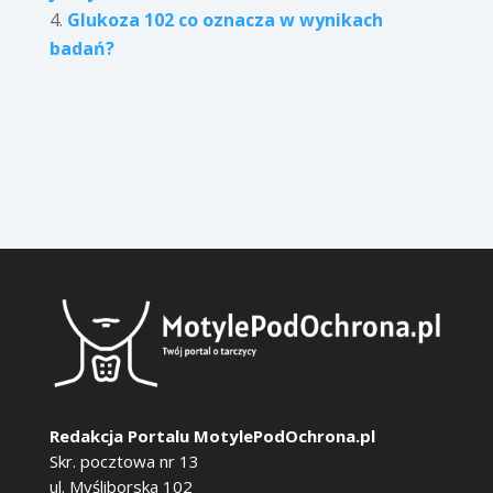
Glukoza 102 co oznacza w wynikach
badań?
Redakcja Portalu MotylePodOchrona.pl
Skr. pocztowa nr 13
ul. Myśliborska 102