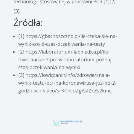
technologii stosowanej w pracowni PCR [1][2]
[3].
Źródła:
[1] https://gbschoszczno.pl/ile-czeka-sie-na-
wynik-covid-czas-oczekiwania-na-testy
[2] https://laboratorium-labmedica.pl/ile-
trwa-badanie-pcr-w-laboratorium-poznaj-
czas-oczekiwania-na-wyniki
[3] https://lowiczanin.info/zdrowie/znaja-
wynik-testu-pcr-na-koronawirusa-juz-po-2-
godzinach-video/srKChsoZgAslZkZs2kmq