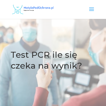
Test PCR ile się
czeka na wynik?