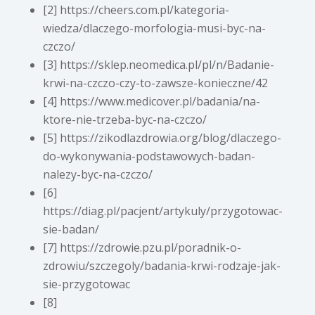
[2] https://cheers.com.pl/kategoria-
wiedza/dlaczego-morfologia-musi-byc-na-
czczo/
[3] https://sklep.neomedica.pl/pl/n/Badanie-
krwi-na-czczo-czy-to-zawsze-konieczne/42
[4] https://www.medicover.pl/badania/na-
ktore-nie-trzeba-byc-na-czczo/
[5] https://zikodlazdrowia.org/blog/dlaczego-
do-wykonywania-podstawowych-badan-
nalezy-byc-na-czczo/
[6]
https://diag.pl/pacjent/artykuly/przygotowac-
sie-badan/
[7] https://zdrowie.pzu.pl/poradnik-o-
zdrowiu/szczegoly/badania-krwi-rodzaje-jak-
sie-przygotowac
[8]