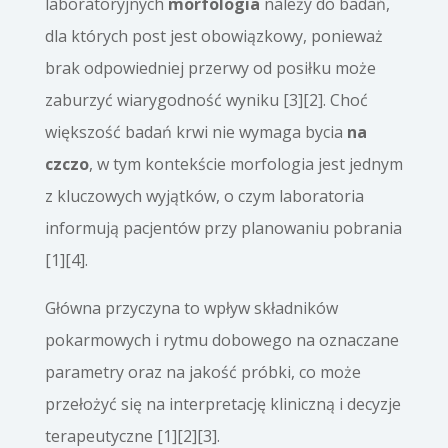
laboratoryjnych
morfologia
należy do badań,
dla których post jest obowiązkowy, ponieważ
brak odpowiedniej przerwy od posiłku może
zaburzyć wiarygodność wyniku [3][2]. Choć
większość badań krwi nie wymaga bycia
na
czczo
, w tym kontekście morfologia jest jednym
z kluczowych wyjątków, o czym laboratoria
informują pacjentów przy planowaniu pobrania
[1][4].
Główna przyczyna to wpływ składników
pokarmowych i rytmu dobowego na oznaczane
parametry oraz na jakość próbki, co może
przełożyć się na interpretację kliniczną i decyzje
terapeutyczne [1][2][3].