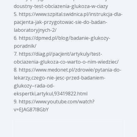
doustny-test-obciazenia-glukoza-w-ciazy
https://www.szpital.swidnica.pl/instrukcja-dla-
pacjenta-jak-przygotowac-sie-do-badan-
laboratoryjnych-2/
https://dpmed.pl/blog/badanie-glukozy-
poradnik/
https://diag.pl/pacjent/artykuly/test-
obciazenia-glukoza-co-warto-o-nim-wiedziec/
https://www.medonet.pl/zdrowie/pytania-do-
lekarzy,czego-nie-jesc-przed-badaniem-
glukozy–rada-od-
ekspertki,artykul,93419822.html
https://www.youtube.com/watch?
v=EJAG87I8GbY