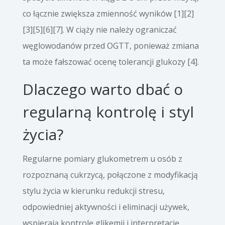
co łącznie zwiększa zmienność wyników [1][2]
[3][5][6][7]. W ciąży nie należy ograniczać
węglowodanów przed OGTT, ponieważ zmiana
ta może fałszować ocenę tolerancji glukozy [4].
Dlaczego warto dbać o
regularną kontrolę i styl
życia?
Regularne pomiary glukometrem u osób z
rozpoznaną cukrzycą, połączone z modyfikacją
stylu życia w kierunku redukcji stresu,
odpowiedniej aktywności i eliminacji używek,
wspierają kontrolę glikemii i interpretację