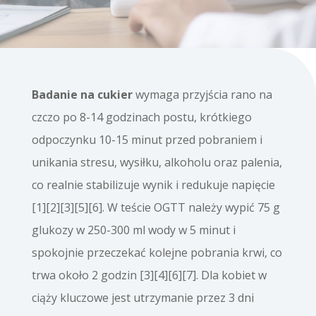
Badanie na cukier
wymaga przyjścia rano na
czczo po 8-14 godzinach postu, krótkiego
odpoczynku 10-15 minut przed pobraniem i
unikania stresu, wysiłku, alkoholu oraz palenia,
co realnie stabilizuje wynik i redukuje napięcie
[1][2][3][5][6]. W teście OGTT należy wypić 75 g
glukozy w 250-300 ml wody w 5 minut i
spokojnie przeczekać kolejne pobrania krwi, co
trwa około 2 godzin [3][4][6][7]. Dla kobiet w
ciąży kluczowe jest utrzymanie przez 3 dni