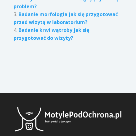
problem?
Badanie morfologia jak się przygotować
przed wizytą w laboratorium?
Badanie krwi wątroby jak się
przygotować do wizyty?