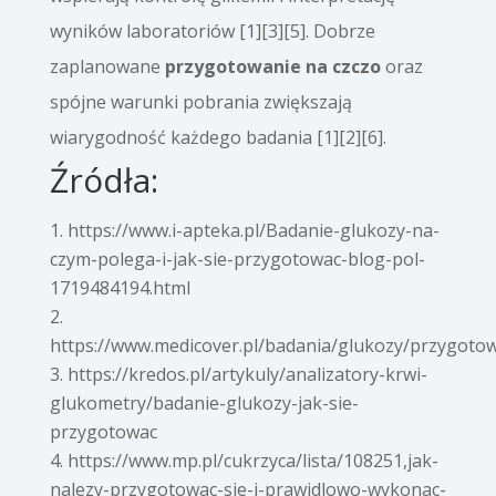
wyników laboratoriów [1][3][5]. Dobrze
zaplanowane
przygotowanie na czczo
oraz
spójne warunki pobrania zwiększają
wiarygodność każdego badania [1][2][6].
Źródła:
https://www.i-apteka.pl/Badanie-glukozy-na-
czym-polega-i-jak-sie-przygotowac-blog-pol-
1719484194.html
https://www.medicover.pl/badania/glukozy/przygoto
https://kredos.pl/artykuly/analizatory-krwi-
glukometry/badanie-glukozy-jak-sie-
przygotowac
https://www.mp.pl/cukrzyca/lista/108251,jak-
nalezy-przygotowac-sie-i-prawidlowo-wykonac-