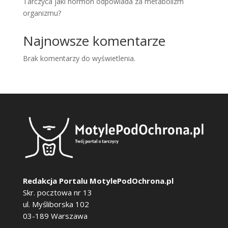
Tarczyca jaki hormon odpowiada za metabolizm
organizmu?
Najnowsze komentarze
Brak komentarzy do wyświetlenia.
Redakcja Portalu MotylePodOchrona.pl
Skr. pocztowa nr 13
ul. Myśliborska 102
03-189 Warszawa