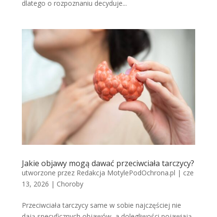
dlatego o rozpoznaniu decyduje...
Jakie objawy mogą dawać przeciwciała tarczycy?
utworzone przez
Redakcja MotylePodOchrona.pl
|
cze
13, 2026
|
Choroby
Przeciwciała tarczycy same w sobie najczęściej nie
dają specyficznych objawów, a dolegliwości pojawiają