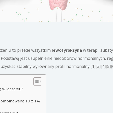
czeniu to przede wszystkim
lewotyroksyna
w terapii subst
 Podstawą jest uzupełnienie niedoborów hormonalnych, reg
uzyskać stabilny wyrównany profil hormonalny [1][3][4][5][6
ę w leczeniu?
ę kombinowaną T3 z T4?