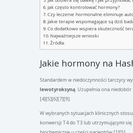
Jak dobiera się dawkę i jak przyjmowa
Jak często kontrolować hormony?
Czy leczenie hormonalne eliminuje au
Jakie terapie wspomagające są dziś ba
Co dodatkowo wspiera skuteczność tera
Najważniejsze wnioski
Źródła:
Jakie hormony na Hash
Standardem w niedoczynności tarczycy wyn
lewotyroksyną
. Uzupełnia ona niedobór 
[4][5][6][7][9].
W wybranych sytuacjach klinicznych stosu
konwersji T4 do T3 lub utrzymującymi s
biochemiczne u części pacjentów [1][5].