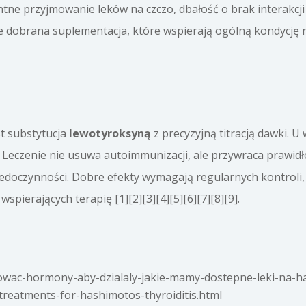
ne przyjmowanie leków na czczo, dbałość o brak interakcji 
e dobrana suplementacja, które wspierają ogólną kondycję m
t substytucja
lewotyroksyną
z precyzyjną titracją dawki. 
 Leczenie nie usuwa autoimmunizacji, ale przywraca prawi
edoczynności. Dobre efekty wymagają regularnych kontroli,
pierających terapię [1][2][3][4][5][6][7][8][9].
mowac-hormony-aby-dzialaly-jakie-mamy-dostepne-leki-na-
treatments-for-hashimotos-thyroiditis.html