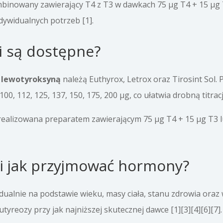
mbinowany zawierający T4 z T3 w dawkach 75 µg T4 + 15 µg 
dywidualnych potrzeb [1].
ki są dostępne?
z
lewotyroksyną
należą Euthyrox, Letrox oraz Tirosint Sol. 
100, 112, 125, 137, 150, 175, 200 µg, co ułatwia drobną titracj
alizowana preparatem zawierającym 75 µg T4 + 15 µg T3 lu
 i jak przyjmować hormony?
dualnie na podstawie wieku, masy ciała, stanu zdrowia oraz 
utyreozy przy jak najniższej skutecznej dawce [1][3][4][6][7].