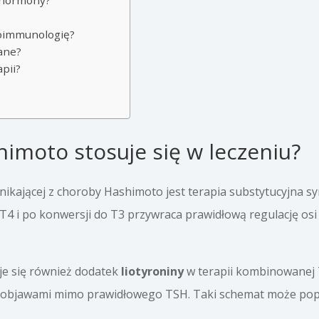
ć hormony?
toimmunologię?
dane?
pii?
imoto stosuje się w leczeniu?
ikającej z choroby Hashimoto jest terapia substytucyjna syn
T4 i po konwersji do T3 przywraca prawidłową regulację osi
je się również dodatek
liotyroniny
w terapii kombinowanej 
ię objawami mimo prawidłowego TSH. Taki schemat może po