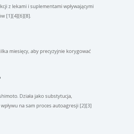
akcji z lekami i suplementami wpływającymi
 [1][4][6][8].
 kilka miesięcy, aby precyzyjnie korygować
?
himoto. Działa jako substytucja,
 wpływu na sam proces autoagresji [2][3]