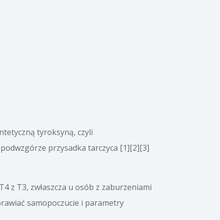
tetyczną tyroksyną, czyli
 podwzgórze przysadka tarczyca [1][2][3]
T4 z T3, zwłaszcza u osób z zaburzeniami
prawiać samopoczucie i parametry