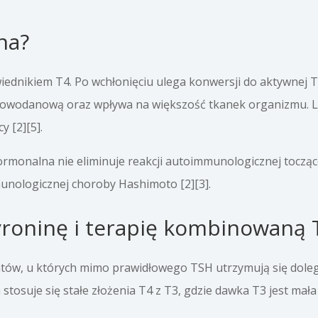
na?
ednikiem T4. Po wchłonięciu ulega konwersji do aktywnej T
lowodanową oraz wpływa na większość tkanek organizmu. Le
y [2][5].
ormonalna nie eliminuje reakcji autoimmunologicznej toczące
unologicznej choroby Hashimoto [2][3].
tyroninę i terapię kombinowaną 
ntów, u których mimo prawidłowego TSH utrzymują się dole
stosuje się stałe złożenia T4 z T3, gdzie dawka T3 jest mał