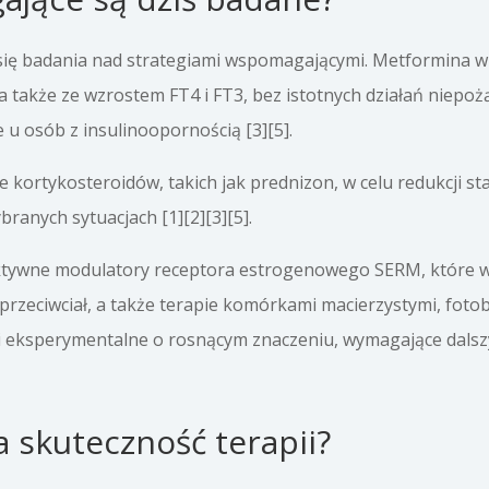
się badania nad strategiami wspomagającymi. Metformina w 
a także ze wzrostem FT4 i FT3, bez istotnych działań niepo
u osób z insulinoopornością [3][5].
ie kortykosteroidów, takich jak prednizon, w celu redukcji s
anych sytuacjach [1][2][3][5].
ktywne modulatory receptora estrogenowego SERM, które w 
 przeciwciał, a także terapie komórkami macierzystymi, fot
ki eksperymentalne o rosnącym znaczeniu, wymagające dalsz
 skuteczność terapii?