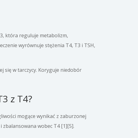
3, która reguluje metabolizm,
czenie wyrównuje stężenia T4, T3 i TSH,
j się w tarczycy. Koryguje niedobór
T3 z T4?
gliwości mogące wynikać z zaburzonej
a i zbalansowana wobec T4 [1][5].