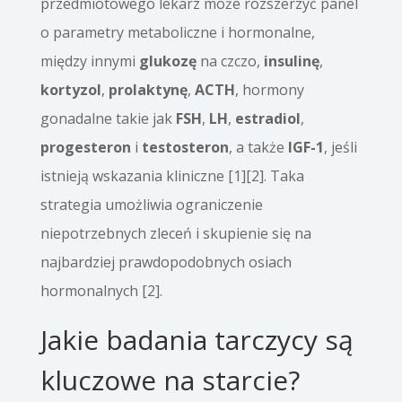
przedmiotowego lekarz może rozszerzyć panel
o parametry metaboliczne i hormonalne,
między innymi
glukozę
na czczo,
insulinę
,
kortyzol
,
prolaktynę
,
ACTH
, hormony
gonadalne takie jak
FSH
,
LH
,
estradiol
,
progesteron
i
testosteron
, a także
IGF-1
, jeśli
istnieją wskazania kliniczne [1][2]. Taka
strategia umożliwia ograniczenie
niepotrzebnych zleceń i skupienie się na
najbardziej prawdopodobnych osiach
hormonalnych [2].
Jakie badania tarczycy są
kluczowe na starcie?