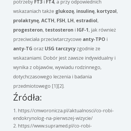
potrzeby
FT3
i
FT4
, a przy odpowiednich
wskazaniach także
glukozę
,
insulinę
,
kortyzol
,
prolaktynę
,
ACTH
,
FSH
,
LH
,
estradiol
,
progesteron
,
testosteron
i
IGF-1
, jak również
przeciwciała przeciwtarczycowe
anty-TPO
i
anty-TG
oraz
USG tarczycy
zgodnie ze
wskazaniami. Dobór jest zawsze indywidualny i
wynika z objawów, wywiadu rodzinnego,
dotychczasowego leczenia i badania
przedmiotowego [1][2].
Źródła:
https://cmworonicza.pl/aktualnosci/co-robi-
endokrynolog-na-pierwszej-wizycie/
https://www.supramed.pl/co-robi-